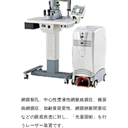
網膜裂孔、中心性漿液性網脈絡膜症、糖尿
病網膜症、加齢黄斑変性、網膜静脈閉塞症
などの眼底疾患に対し、「光凝固術」を行
うレーザー装置です。